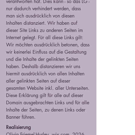
verantworten hat. Dies kann - so das LG -
nur dadurch verhindert werden, dass
man sich ausdrücklich von diesen
Inhalten distanziert. Wir haben auf
dieser Site Links zu anderen Seiten im
Internet gelegt. Für all diese Links gilt:
Wir möchten ausdrücklich betonen, dass
wir keinerlei Einfluss auf die Gestaltung
und die Inhalte der gelinkten Seiten
haben. Deshalb distanzieren wir uns
hiermit ausdrücklich von allen Inhalten
aller gelinkten Seiten auf dieser
gesamten Website inkl. aller Unterseiten.
Diese Erklärung gilt für alle auf dieser
Domain ausgebrachten Links und für alle
Inhalte der Seiten, zu denen Links oder
Banner führen.
Realisierung
Olivia Friemel-Hurley, wix.com, 2026