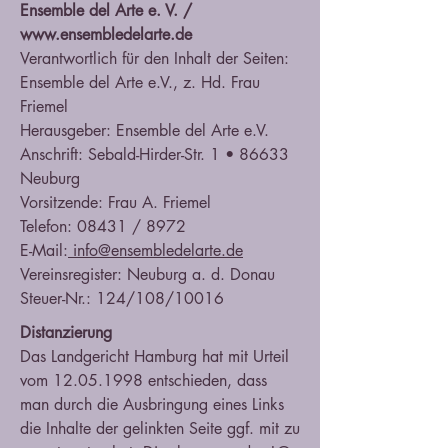
Ensemble del Arte e. V. /
www.ensembledelarte.de
Verantwortlich für den Inhalt der Seiten:
Ensemble del Arte e.V., z. Hd. Frau
Friemel
Herausgeber: Ensemble del Arte e.V.
Anschrift: Sebald-Hirder-Str. 1 • 86633
Neuburg
Vorsitzende: Frau A. Friemel
Telefon: 08431 / 8972
E-Mail:
info@ensembledelarte.de
Vereinsregister: Neuburg a. d. Donau
Steuer-Nr.: 124/108/10016
Distanzierung
Das Landgericht Hamburg hat mit Urteil
vom
12.05.1998
entschieden, dass
man durch die Ausbringung eines Links
die Inhalte der gelinkten Seite ggf. mit zu